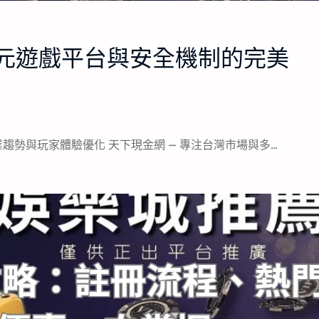
多元遊戲平台與安全機制的完美
業趨勢與玩家體驗優化 天下現金網 — 專注台灣市場與多…