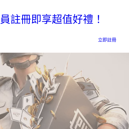
員註冊即享超值好禮！
立即註冊