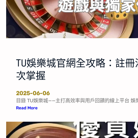
解
析
：
多
元
遊
戲
平
TU娛樂城官網全攻略：註
台
次掌握
與
安
全
2025-06-06
機
目錄 TU娛樂城——主打高效率與用戶回饋的線上平台 娛
制
:
Read More
的
T
完
U
美
娛
結
樂