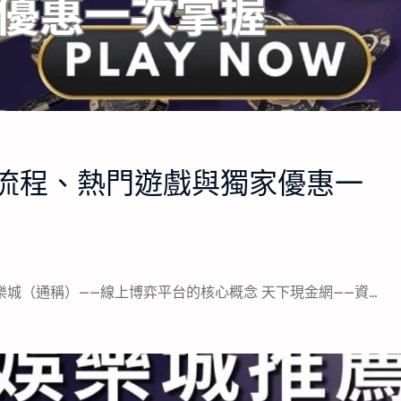
冊流程、熱門遊戲與獨家優惠一
樂城（通稱）——線上博弈平台的核心概念 天下現金網——資…