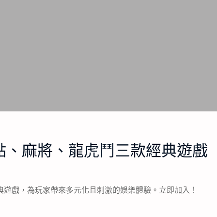
1點、麻將、龍虎鬥三款經典遊戲
經典遊戲，為玩家帶來多元化且刺激的娛樂體驗。立即加入！