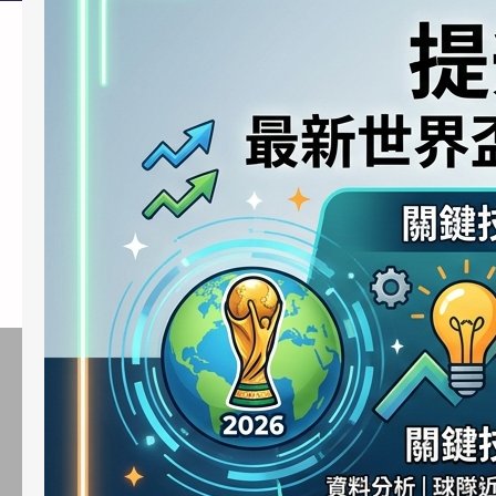
探索世界盃賽事的數據分析…