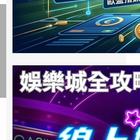
娛樂城全攻略：從遊戲選擇到資金管理
的全面指南
目錄 TU娛樂城 — 本…