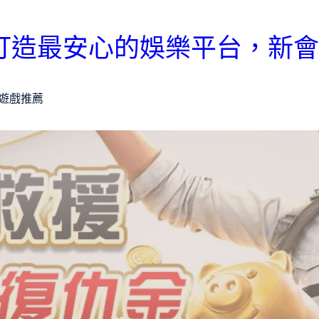
打造最安心的娛樂平台，新會
遊戲推薦