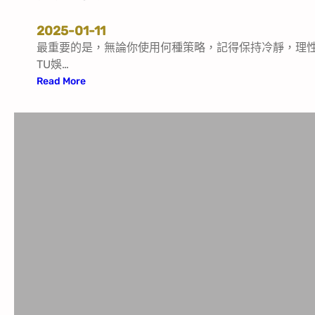
虎
2025-01-11
鬥
最重要的是，無論你使用何種策略，記得保持冷靜，理
三
TU娛…
款
:
Read More
經
T
典
U
遊
娛
戲
樂
城
百
家
樂
賺
錢
秘
訣
，