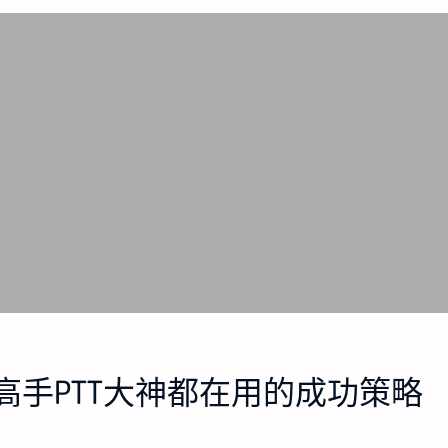
高手PTT大神都在用的成功策略