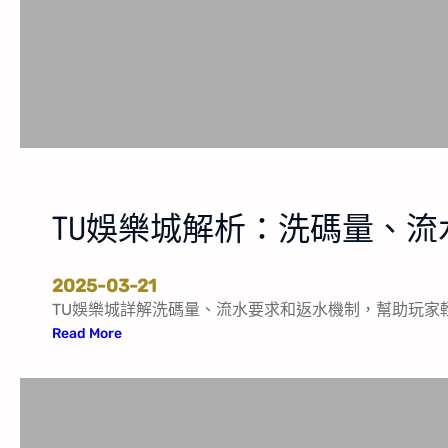
攻
略
：
註
冊
流
程
、
遊
TU娛樂城解析：洗碼量、
戲
平
台
2025-03-21
與
TU娛樂城詳解洗碼量、流水要求和返水機制，幫助玩家
優
:
Read More
惠
T
活
U
動
娛
一
樂