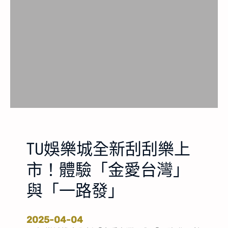
看
比
賽
走
勢
：
世
界
盃
歐
洲
盤
TU娛樂城全新刮刮樂上
分
市！體驗「金愛台灣」
析
技
與「一路發」
巧
與
熱
2025-04-04
門