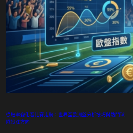
從賠率變化看比賽走勢：世界盃歐洲盤分析技巧與熱門球
隊投注方向