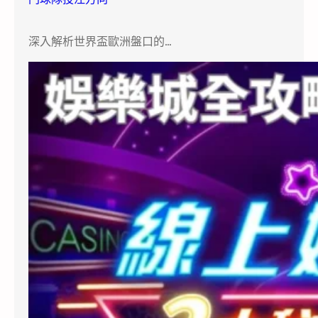
深入解析世界盃歐洲盤口的…