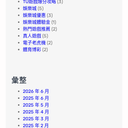
TU遊戲爆分攻略
(3)
娛樂城
(5)
娛樂城優惠
(3)
娛樂城體驗金
(1)
熱門遊戲推薦
(2)
真人遊戲
(5)
電子老虎機
(2)
體育博彩
(2)
彙整
2026 年 6 月
2025 年 6 月
2025 年 5 月
2025 年 4 月
2025 年 3 月
2025 年 2 月