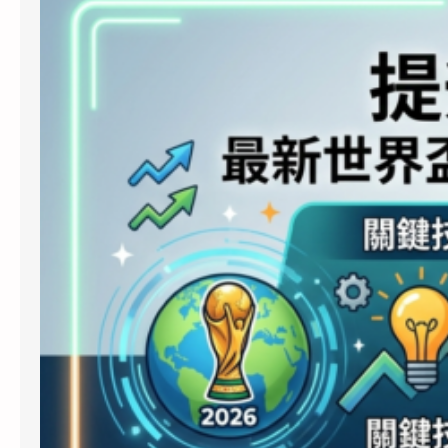
分
鐘
了
解
如
何
玩
百
家
樂
與
術
語
解
說