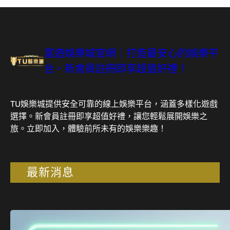
娛樂城
(5)
娛樂城優惠
(1)
娛樂城體驗金
(1)
百家樂
(1)
百家樂賺錢秘訣
(1)
真人遊戲
(2)
富遊娛樂城官網｜打造最安心的娛樂平
老虎機
(1)
老虎機遊戲
(1)
台，新會員註冊即享超值好禮！
電子老虎機
(1)
體育博彩
(2)
TU娛樂城提供安全可靠的線上娛樂平台，涵蓋多樣化遊戲
鬥地主
(1)
選擇。新會員註冊即享超值好禮，讓您輕鬆展開娛樂之
旅。立即加入，體驗前所未有的娛樂樂趣！
最新消息