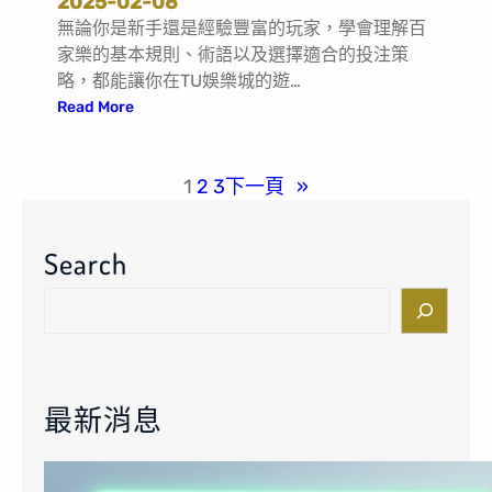
2025-02-08
無論你是新手還是經驗豐富的玩家，學會理解百
家樂的基本規則、術語以及選擇適合的投注策
略，都能讓你在TU娛樂城的遊…
:
Read More
百
家
1
2
3
下一頁
»
樂
入
門
Search
指
南
S
:
e
T
a
U
r
娛
c
最新消息
樂
h
城
3