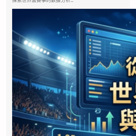
探索世界盃賽事的數據分析…