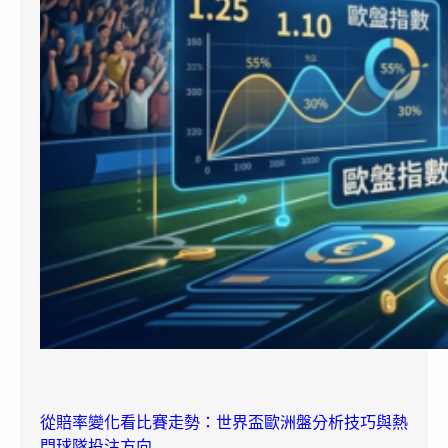
從賠率變化看比賽走勢：世界盃歐洲盤分析技巧與熱
門球隊投注方向